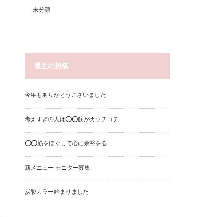
未分類
最近の投稿
今年もありがとうございました
考えすぎの人は⭕️⭕️筋がカッチコチ
⭕️⭕️筋をほぐして心に余裕をる
新メニュー モニター募集
炭酸カラー始まりました