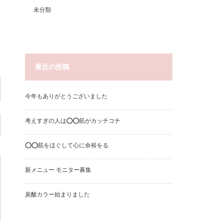
未分類
最近の投稿
今年もありがとうございました
考えすぎの人は⭕️⭕️筋がカッチコチ
⭕️⭕️筋をほぐして心に余裕をる
新メニュー モニター募集
炭酸カラー始まりました